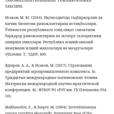
ТАКОМИЛЛАШТИРИШНИНГ ТЕЖАМКОРЛИККА
ТАЪСИРИ.
Исаков, М. Ю. (2016). Иқтисодиѐтда тадбиркорлик ва
кичик бизнесни ривожлантириш истиқболлари.
Ўзбекистон республикаси озиқ-овқат саноатини
барқарор ривожлантириш ва экспорт салоҳиятини
ошириш омиллари: Республика илмий-амалий
анжумани илмий мақолалари ва маърузалари
тўплами. Т.: ТДИУ, 400.
Ядгаров, А. А., & Исаков, М. (2017). Страхования
предприятий агропромышленного комплекса. In
Тридцатые международные плехановские чтения.
Материалы международной научно-практической
конференции. М.: ФГБОУ РО «РЭУ им. ГВ Плеханова (Vol.
10).
Makhmudov, E., & Isaqov, M. (2004). Investitsionnaya
osnova razvitiya ekonomiki. Investment Base of the