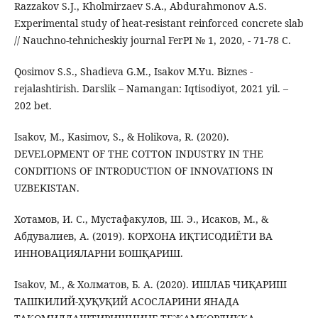
Razzakov S.J., Kholmirzaev S.A., Abdurahmonov A.S.
Experimental study of heat-resistant reinforced concrete slab
// Nauchno-tehnicheskiy journal FerPI № 1, 2020, - 71-78 С.
Qosimov S.S., Shadieva G.M., Isakov M.Yu. Biznes -
rejalashtirish. Darslik – Namangan: Iqtisodiyot, 2021 yil. –
202 bet.
Isakov, M., Kasimov, S., & Holikova, R. (2020).
DEVELOPMENT OF THE COTTON INDUSTRY IN THE
CONDITIONS OF INTRODUCTION OF INNOVATIONS IN
UZBEKISTAN.
Хотамов, И. С., Мустафакулов, Ш. Э., Исаков, М., &
Абдувалиев, А. (2019). КОРХОНА ИҚТИСОДИЁТИ ВА
ИННОВАЦИЯЛАРНИ БОШҚАРИШ.
Isakov, M., & Холматов, Б. А. (2020). ИШЛАБ ЧИҚАРИШ
ТАШКИЛИЙ-ҲУҚУҚИЙ АСОСЛАРИНИ ЯНАДА