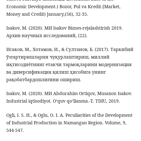
Economic Development.) Bozor, Pul va Kredit.{Market,
Money and Credit) January,(56), 32-35.
Isakov, M. (2020). МИ Isakov Biznes-rejalashtirish 2019.
Архив научных исследований, (22).
Исаков, М., Хотамов, И., & Султанов, Б. (2017). Таркибий
ўзгартиришларни чуқурлаштириш, миллий
иқтисодиётнинг етакчи тармоқларини модернизация
ва диверсификация қилиш ҳисобига унинг
рақобатбардошлигини ошириш.
Isakov, M. (2020). МИ Abdurahim Ortiqov, Musaxon Isakov.
Industrial iqtisodiyot. O‘quv qo‘llanma.-T. TDIU, 2019.
Ogli, I. S. H., & Oglu, O. I. A. Peculiarities of the Development
of Industrial Production in Namangan Region. Volume, 9,
544-547.