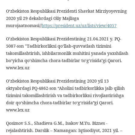
O‘zbekiston Respublikasi Prezidenti Shavkat Mirziyoyevning
2020 yil 29 dekabrdagi Oliy Majlisga
murojaatnomasi//
https://president.uz/uz/lists/view/4057
O’zbekiston Respublikasi Prezidentining 21.04.2021 y. PQ-
5087-son "Tadbirkorlikni qo‘llab-quvvatlash tizimini
takomillashtirish, ishbilarmonlik muhitini yanada yaxshilash
bo‘yicha qo‘shimcha chora-tadbirlar to‘g‘risida"gi Qarori.
www.lex.uz
O’zbekiston Respublikasi Prezidentining 2020 yil 13
oktyabrdagi PQ-4862-son “Aholini tadbirkorlikka jalb qilish
tizimini takomillashtirish va tadbirkorlikni rivojlantirishga
doir qo‘shimcha chora-tadbirlar to‘g‘risida”gi Qarori.
www.lex.uz
Qosimov S.S., Shadieva G.M., Isakov M.Yu. Biznes -
rejalashtirish. Darslik – Namangan: Iqtisodiyot, 2021 yil. –