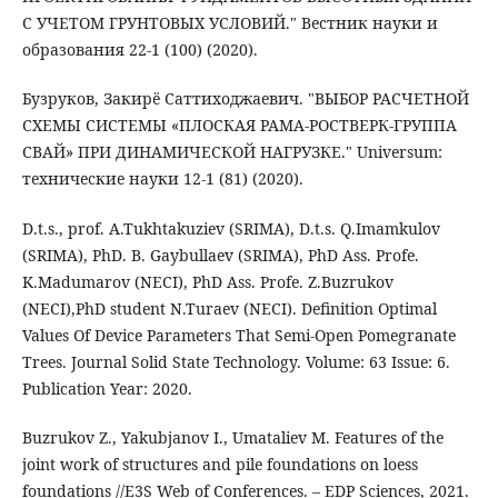
С УЧЕТОМ ГРУНТОВЫХ УСЛОВИЙ." Вестник науки и
образования 22-1 (100) (2020).
Бузруков, Закирё Саттиходжаевич. "ВЫБОР РАСЧЕТНОЙ
СХЕМЫ СИСТЕМЫ «ПЛОСКАЯ РАМА-РОСТВЕРК-ГРУППА
СВАЙ» ПРИ ДИНАМИЧЕСКОЙ НАГРУЗКЕ." Universum:
технические науки 12-1 (81) (2020).
D.t.s., рrof. A.Tukhtakuziev (SRIMA), D.t.s. Q.Imamkulov
(SRIMA), PhD. B. Gaybullaev (SRIMA), PhD Ass. Profe.
K.Madumarov (NECI), PhD Ass. Profe. Z.Buzrukov
(NECI),PhD student N.Turaev (NECI). Definition Optimal
Values Of Device Parameters That Semi-Open Pomegranate
Trees. Journal Solid State Technology. Volume: 63 Issue: 6.
Publication Year: 2020.
Buzrukov Z., Yakubjanov I., Umataliev M. Features of the
joint work of structures and pile foundations on loess
foundations //E3S Web of Conferences. – EDP Sciences, 2021.