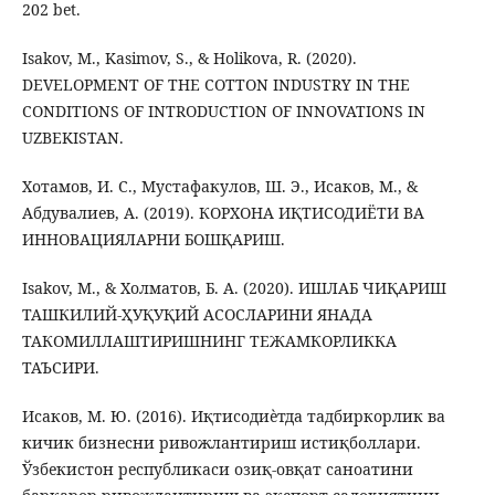
202 bet.
Isakov, M., Kasimov, S., & Holikova, R. (2020).
DEVELOPMENT OF THE COTTON INDUSTRY IN THE
CONDITIONS OF INTRODUCTION OF INNOVATIONS IN
UZBEKISTAN.
Хотамов, И. С., Мустафакулов, Ш. Э., Исаков, М., &
Абдувалиев, А. (2019). КОРХОНА ИҚТИСОДИЁТИ ВА
ИННОВАЦИЯЛАРНИ БОШҚАРИШ.
Isakov, M., & Холматов, Б. А. (2020). ИШЛАБ ЧИҚАРИШ
ТАШКИЛИЙ-ҲУҚУҚИЙ АСОСЛАРИНИ ЯНАДА
ТАКОМИЛЛАШТИРИШНИНГ ТЕЖАМКОРЛИККА
ТАЪСИРИ.
Исаков, М. Ю. (2016). Иқтисодиѐтда тадбиркорлик ва
кичик бизнесни ривожлантириш истиқболлари.
Ўзбекистон республикаси озиқ-овқат саноатини