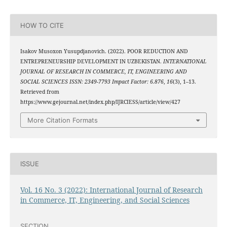
HOW TO CITE
Isakov Musoxon Yusupdjanovich. (2022). POOR REDUCTION AND
ENTREPRENEURSHIP DEVELOPMENT IN UZBEKISTAN.
INTERNATIONAL
JOURNAL OF RESEARCH IN COMMERCE, IT, ENGINEERING AND
SOCIAL SCIENCES ISSN: 2349-7793 Impact Factor: 6.876
,
16
(3), 1–13.
Retrieved from
https://www.gejournal.net/index.php/IJRCIESS/article/view/427
More Citation Formats
ISSUE
Vol. 16 No. 3 (2022): International Journal of Research
in Commerce, IT, Engineering, and Social Sciences
SECTION