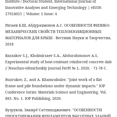
Institute / Doctoral Student, International Journal of
Innovative Analyses and Emerging Technology | eISSN:
27924025 | Volume: 1 Issue: 4
Ризаев Б.Ш, Абдурахмонов А.С. ОСОБЕННОСТИ ФИЗИКО-
МЕХАНИЧЕСКИХ СВОЙСТВ ТЕПЛОИЗОЛЯЦИОННЫХ
МАТЕРИАЛОВ ДЛЯ КРЫШ - Вестник Науки и Творчества,
2018
Razzakov S.J., Kholmirzaev S.A., Abdurahmonov A.S.
Experimental study of heat-resistant reinforced concrete slab
// Nauchno-tehnicheskiy journal FerPI № 1, 2020, - 71-78 С.
Buzrukov, Z., and A. Khamrakulov. "Joint work of a flat
frame and pile foundations under dynamic impacts." IOP
Conference Series: Materials Science and Engineering. Vol.
883. No. 1. IOP Publishing, 2020.
Бузруков, Закирё Саттиходжаевич. "ОСОБЕННОСТИ
ПРОЕКТИРОВАНИЯ ФУНДАМЕНТОВ ВЫСОТНЫХ ЗДАНИЙ