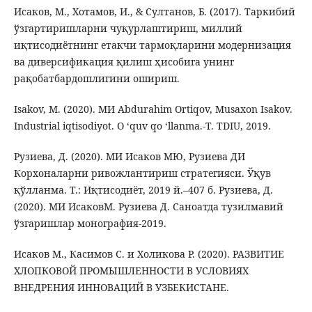
Исаков, М., Хотамов, И., & Султанов, Б. (2017). Таркибий
ўзгартиришларни чуқурлаштириш, миллий
иқтисодиётнинг етакчи тармоқларини модернизация
ва диверсификация қилиш ҳисобига унинг
рақобатбардошлигини ошириш.
Isakov, M. (2020). МИ Abdurahim Ortiqov, Musaxon Isakov.
Industrial iqtisodiyot. O ‘quv qo ‘llanma.-T. TDIU, 2019.
Рузиева, Д. (2020). МИ Исаков МЮ, Рузиева ДИ
Корхоналарни ривожлантириш стратегияси. Ўқув
қўлланма. Т.: Иқтисодиёт, 2019 й.–407 б. Рузиева, Д.
(2020). МИ ИсаковМ. Рузиева Д. Саноатда тузилмавий
ўзгаришлар монография-2019.
Исаков М., Касимов С. и Холикова Р. (2020). РАЗВИТИЕ
ХЛОПКОВОЙ ПРОМЫШЛЕННОСТИ В УСЛОВИЯХ
ВНЕДРЕНИЯ ИННОВАЦИЙ В УЗБЕКИСТАНЕ.