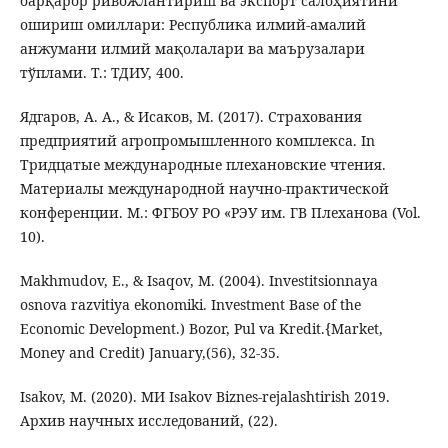
барқарор ривожлантириш ва экспорт салоҳиятини
ошириш омиллари: Республика илмий-амалий
анжумани илмий мақолалари ва маърузалари
тўплами. Т.: ТДИУ, 400.
Ядгаров, А. А., & Исаков, М. (2017). Страхования
предприятий агропромышленного комплекса. In
Тридцатые международные плехановские чтения.
Материалы международной научно-практической
конференции. М.: ФГБОУ РО «РЭУ им. ГВ Плеханова (Vol.
10).
Makhmudov, E., & Isaqov, M. (2004). Investitsionnaya
osnova razvitiya ekonomiki. Investment Base of the
Economic Development.) Bozor, Pul va Kredit.{Market,
Money and Credit) January,(56), 32-35.
Isakov, M. (2020). МИ Isakov Biznes-rejalashtirish 2019.
Архив научных исследований, (22).