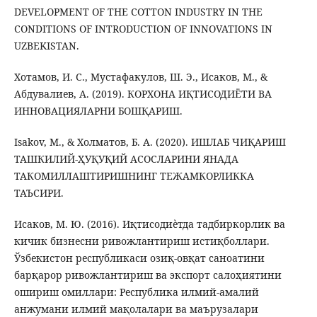
DEVELOPMENT OF THE COTTON INDUSTRY IN THE
CONDITIONS OF INTRODUCTION OF INNOVATIONS IN
UZBEKISTAN.
Хотамов, И. С., Мустафакулов, Ш. Э., Исаков, М., &
Абдувалиев, А. (2019). КОРХОНА ИҚТИСОДИЁТИ ВА
ИННОВАЦИЯЛАРНИ БОШҚАРИШ.
Isakov, M., & Холматов, Б. А. (2020). ИШЛАБ ЧИҚАРИШ
ТАШКИЛИЙ-ҲУҚУҚИЙ АСОСЛАРИНИ ЯНАДА
ТАКОМИЛЛАШТИРИШНИНГ ТЕЖАМКОРЛИККА
ТАЪСИРИ.
Исаков, М. Ю. (2016). Иқтисодиѐтда тадбиркорлик ва
кичик бизнесни ривожлантириш истиқболлари.
Ўзбекистон республикаси озиқ-овқат саноатини
барқарор ривожлантириш ва экспорт салоҳиятини
ошириш омиллари: Республика илмий-амалий
анжумани илмий мақолалари ва маърузалари