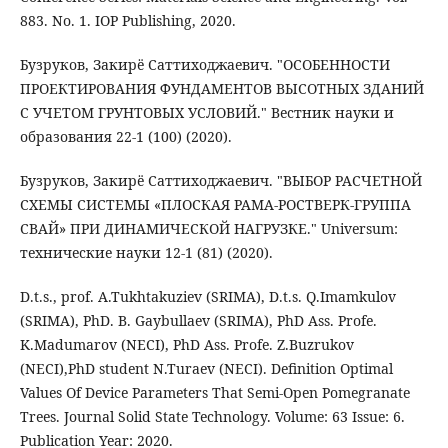
883. No. 1. IOP Publishing, 2020.
Бузруков, Закирё Саттиходжаевич. "ОСОБЕННОСТИ
ПРОЕКТИРОВАНИЯ ФУНДАМЕНТОВ ВЫСОТНЫХ ЗДАНИЙ
С УЧЕТОМ ГРУНТОВЫХ УСЛОВИЙ." Вестник науки и
образования 22-1 (100) (2020).
Бузруков, Закирё Саттиходжаевич. "ВЫБОР РАСЧЕТНОЙ
СХЕМЫ СИСТЕМЫ «ПЛОСКАЯ РАМА-РОСТВЕРК-ГРУППА
СВАЙ» ПРИ ДИНАМИЧЕСКОЙ НАГРУЗКЕ." Universum:
технические науки 12-1 (81) (2020).
D.t.s., рrof. A.Tukhtakuziev (SRIMA), D.t.s. Q.Imamkulov
(SRIMA), PhD. B. Gaybullaev (SRIMA), PhD Ass. Profe.
K.Madumarov (NECI), PhD Ass. Profe. Z.Buzrukov
(NECI),PhD student N.Turaev (NECI). Definition Optimal
Values Of Device Parameters That Semi-Open Pomegranate
Trees. Journal Solid State Technology. Volume: 63 Issue: 6.
Publication Year: 2020.