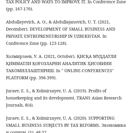
TAX POLICY AND WAYS TO IMPROVE IT. In Conference Zone
(pp. 167-170).
Abdullayevich, A. O., & Abdullajanovich, U. T. (2021,
December). DEVELOPMENT OF SMALL BUSINESS AND
PRIVATE ENTREPRENEURSHIP IN UZBEKISTAN. In
Conference Zone (pp. 123-128).
Холмирзаев, У. А. (2021, October). ҚИСҚА МУДДАТЛИ
ҚИММАТЛИ ҚОҒОЗЛАРНИ АНАЛИТИК ҲИСОБИНИ
ТАКОМИЛЛАШТИРИШ. In " ONLINE-CONFERENCES"
PLATFORM (pp. 396-399).
Juraev, E. S., & Xolmirzayev, U. A. (2019). Profits of
housekeeping and its development. TRANS Asian Research
Journals, 8(4).
Juraev, E. S., & Xolmirzayev, U. A. (2020). SUPPORTING
SMALL BUSINESS SUBJECTS BY TAX REFORMS. Экономика
и социум, (1), 48-52.