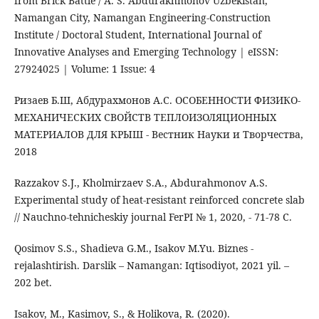
from Brick Battle / A. S. Abdurakhmonov Uzbekistan,
Namangan City, Namangan Engineering-Construction
Institute / Doctoral Student, International Journal of
Innovative Analyses and Emerging Technology | eISSN:
27924025 | Volume: 1 Issue: 4
Ризаев Б.Ш, Абдурахмонов А.С. ОСОБЕННОСТИ ФИЗИКО-
МЕХАНИЧЕСКИХ СВОЙСТВ ТЕПЛОИЗОЛЯЦИОННЫХ
МАТЕРИАЛОВ ДЛЯ КРЫШ - Вестник Науки и Творчества,
2018
Razzakov S.J., Kholmirzaev S.A., Abdurahmonov A.S.
Experimental study of heat-resistant reinforced concrete slab
// Nauchno-tehnicheskiy journal FerPI № 1, 2020, - 71-78 С.
Qosimov S.S., Shadieva G.M., Isakov M.Yu. Biznes -
rejalashtirish. Darslik – Namangan: Iqtisodiyot, 2021 yil. –
202 bet.
Isakov, M., Kasimov, S., & Holikova, R. (2020).