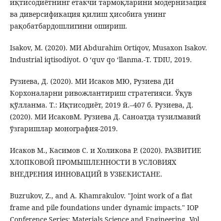
иқтисодиётнинг етакчи тармоқларини модернизация
ва диверсификация қилиш ҳисобига унинг
рақобатбардошлигини ошириш.
Isakov, M. (2020). МИ Abdurahim Ortiqov, Musaxon Isakov.
Industrial iqtisodiyot. O ‘quv qo ‘llanma.-T. TDIU, 2019.
Рузиева, Д. (2020). МИ Исаков МЮ, Рузиева ДИ
Корхоналарни ривожлантириш стратегияси. Ўқув
қўлланма. Т.: Иқтисодиёт, 2019 й.–407 б. Рузиева, Д.
(2020). МИ ИсаковМ. Рузиева Д. Саноатда тузилмавий
ўзгаришлар монография-2019.
Исаков М., Касимов С. и Холикова Р. (2020). РАЗВИТИЕ
ХЛОПКОВОЙ ПРОМЫШЛЕННОСТИ В УСЛОВИЯХ
ВНЕДРЕНИЯ ИННОВАЦИЙ В УЗБЕКИСТАНЕ.
Buzrukov, Z., and A. Khamrakulov. "Joint work of a flat
frame and pile foundations under dynamic impacts." IOP
Conference Series: Materials Science and Engineering. Vol.