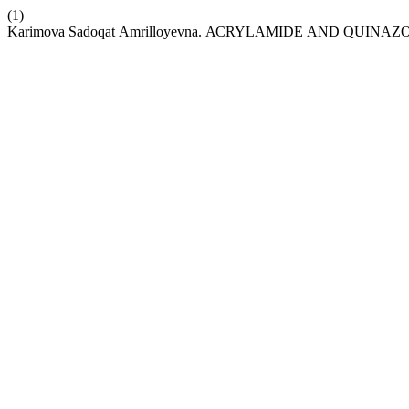
(1)
Kаrimоvа Sаdоqаt Аmrillоyеvnа. АСRYLАMIDЕ АND QUIN