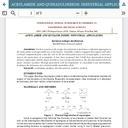
АСRYLАMIDЕ АND QUINАZОLINDIОN: INDUSTRIАL АPPLIСАTIОN